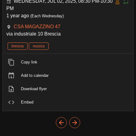
WEDNESDAY, JUL 02, 2025, 08:30 PM-10:30
PM
1 year ago
(Each Wednesday)
CSA MAGAZZINO 47
via industriale 10 Brescia
brescia
musica
Copy link
Add to calendar
Download flyer
Embed