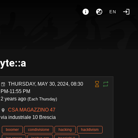
EN
yte::a
THURSDAY, MAY 30, 2024, 08:30
PM-11:55 PM
2 years ago
(Each Thursday)
CSA MAGAZZINO 47
via industriale 10 Brescia
boomer
condivisione
hacking
hacktivism