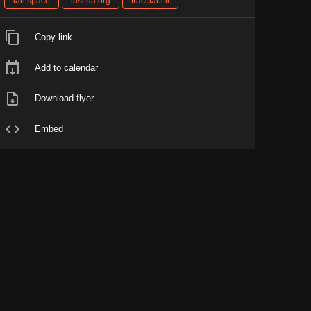
lan space
lasitua.org
tracciabi.li
Copy link
Add to calendar
Download flyer
Embed