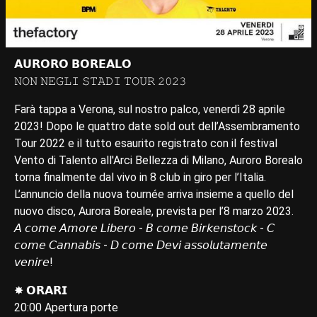
𝗔𝗨𝗥𝗢𝗥𝗢 𝗕𝗢𝗥𝗘𝗔𝗟𝗢
𝙽𝙾𝙽 𝙽𝙴𝙶𝙻𝙸 𝚂𝚃𝙰𝙳𝙸 𝚃𝙾𝚄𝚁 𝟸𝟶𝟸𝟹
Farà tappa a Verona, sul nostro palco, venerdì 28 aprile
2023! Dopo le quattro date sold out dell’Assembramento
Tour 2022 e il tutto esaurito registrato con il festival
Vento di Talento all'Arci Bellezza di Milano, Auroro Borealo
torna finalmente dal vivo in 8 club in giro per l’Italia.
L’annuncio della nuova tournée arriva insieme a quello del
nuovo disco, Aurora Boreale, prevista per l’8 marzo 2023.
𝘈 𝘤𝘰𝘮𝘦 𝘈𝘮𝘰𝘳𝘦 𝘓𝘪𝘣𝘦𝘳𝘰 - 𝘉 𝘤𝘰𝘮𝘦 𝘉𝘪𝘳𝘬𝘦𝘯𝘴𝘵𝘰𝘤𝘬 - 𝘊
𝘤𝘰𝘮𝘦 𝘊𝘢𝘯𝘯𝘢𝘣𝘪𝘴 - 𝘋 𝘤𝘰𝘮𝘦 𝘋𝘦𝘷𝘪 𝘢𝘴𝘴𝘰𝘭𝘶𝘵𝘢𝘮𝘦𝘯𝘵𝘦
𝘷𝘦𝘯𝘪𝘳𝘦!
✸ 𝗢𝗥𝗔𝗥𝗜
20:00 Apertura porte