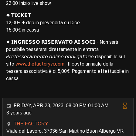
22:00 Inizio live show
✸ 𝗧𝗜𝗖𝗞𝗘𝗧
12,00€ + ddp in prevendita su Dice
15,00€ in cassa
✸ 𝗜𝗡𝗚𝗥𝗘𝗦𝗦𝗢 𝗥𝗜𝗦𝗘𝗥𝗩𝗔𝗧𝗢 𝗔𝗜 𝗦𝗢𝗖𝗜 - Non sarà
possibile tesserarsi direttamente in entrata.
𝘗𝘳𝘦𝘵𝘦𝘴𝘴𝘦𝘳𝘢𝘮𝘦𝘯𝘵𝘰 𝘰𝘯𝘭𝘪𝘯𝘦 𝘰𝘣𝘣𝘭𝘪𝘨𝘢𝘵𝘰𝘳𝘪𝘰 disponibile sul
sito
www.thefactoryvr.com
. Il costo annuale della
tessera associativa è di 5,00€. Pagamento effettuabile in
cassa.
FRIDAY, APR 28, 2023, 08:00 PM-01:00 AM
3 years ago
THE FACTORY
Viale del Lavoro, 37036 San Martino Buon Albergo VR