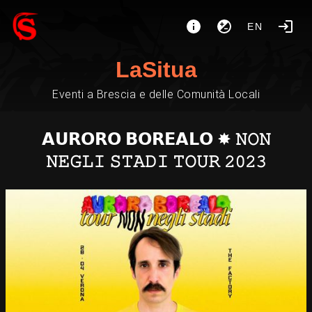
EN
LaSitua
Eventi a Brescia e delle Comunità Locali
𝗔𝗨𝗥𝗢𝗥𝗢 𝗕𝗢𝗥𝗘𝗔𝗟𝗢 ✸ 𝙽𝙾𝙽
𝙽𝙴𝙶𝙻𝙸 𝚂𝚃𝙰𝙳𝙸 𝚃𝙾𝚄𝚁 𝟸𝟶𝟸𝟹