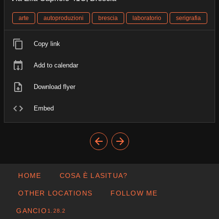
arte
autoproduzioni
brescia
laboratorio
serigrafia
Copy link
Add to calendar
Download flyer
Embed
HOME
COSA È LASITUA?
OTHER LOCATIONS
FOLLOW ME
GANCIO
1.28.2