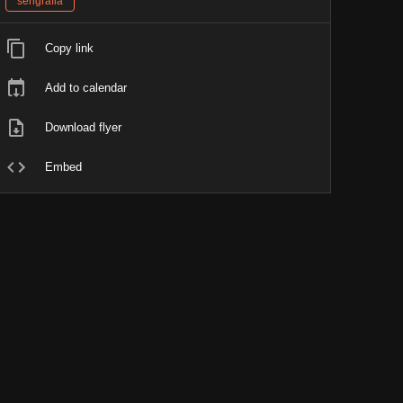
serigrafia
Copy link
Add to calendar
Download flyer
Embed