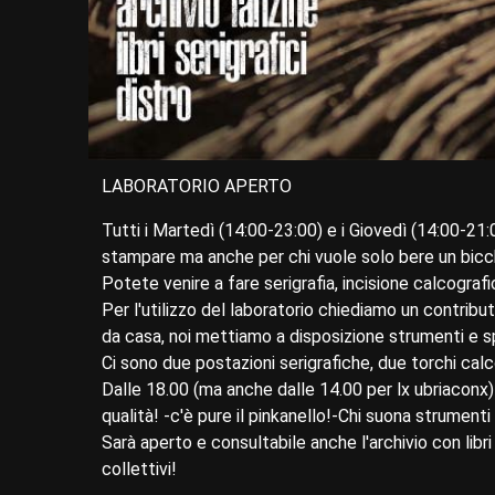
LABORATORIO APERTO
Tutti i Martedì (14:00-23:00) e i Giovedì (14:00-21:0
stampare ma anche per chi vuole solo bere un bicc
Potete venire a fare serigrafia, incisione calcografi
Per l'utilizzo del laboratorio chiediamo un contribu
da casa, noi mettiamo a disposizione strumenti e spa
Ci sono due postazioni serigrafiche, due torchi calcog
Dalle 18.00 (ma anche dalle 14.00 per lx ubriaconx) a
qualità! -c'è pure il pinkanello!-Chi suona strument
Sarà aperto e consultabile anche l'archivio con libri
collettivi!