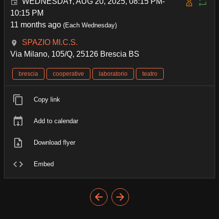
WEDNESDAY, AUG 20, 2025, 08:15 PM-
10:15 PM
11 months ago
(Each Wednesday)
SPAZIO MI.C.S.
Via Milano, 105/Q, 25126 Brescia BS
brescia
cooperative
laboratorio
teatro
Copy link
Add to calendar
Download flyer
Embed