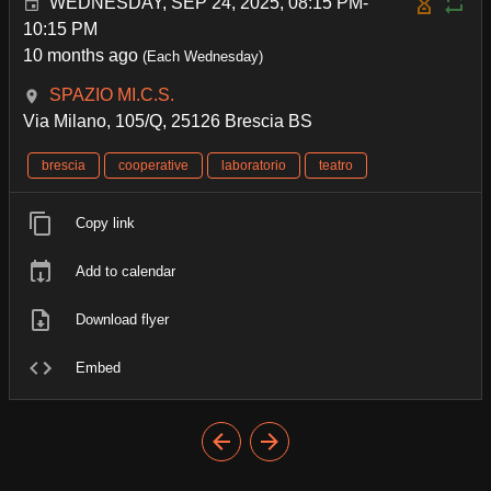
WEDNESDAY, SEP 24, 2025, 08:15 PM-
10:15 PM
10 months ago
(Each Wednesday)
SPAZIO MI.C.S.
Via Milano, 105/Q, 25126 Brescia BS
brescia
cooperative
laboratorio
teatro
Copy link
Add to calendar
Download flyer
Embed