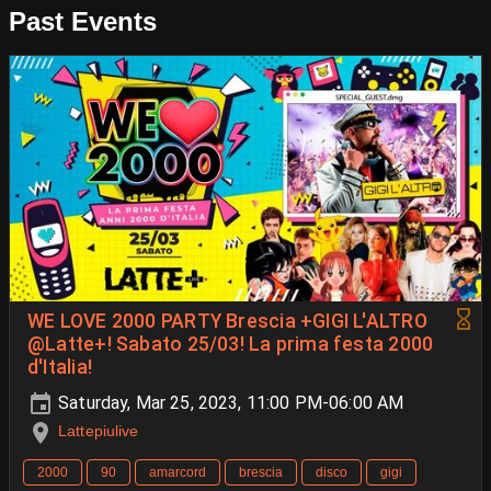
Past Events
WE LOVE 2000 PARTY Brescia +GIGI L'ALTRO
@Latte+! Sabato 25/03! La prima festa 2000
d'Italia!
Saturday, Mar 25, 2023, 11:00 PM-06:00 AM
Lattepiulive
2000
90
amarcord
brescia
disco
gigi