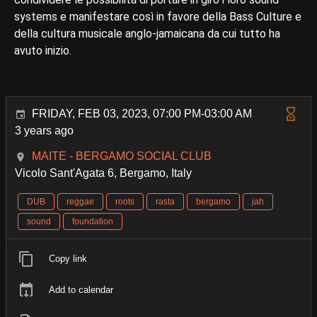
systems e manifestare così in favore della Bass Culture e
della cultura musicale anglo-jamaicana da cui tutto ha
avuto inizio.
FRIDAY, FEB 03, 2023, 07:00 PM-03:00 AM
3 years ago
MAITE - BERGAMO SOCIAL CLUB
Vicolo Sant'Agata 6, Bergamo, Italy
DUB
reggae
roots
rasta
bergamo
jah
sound
foundation
Copy link
Add to calendar