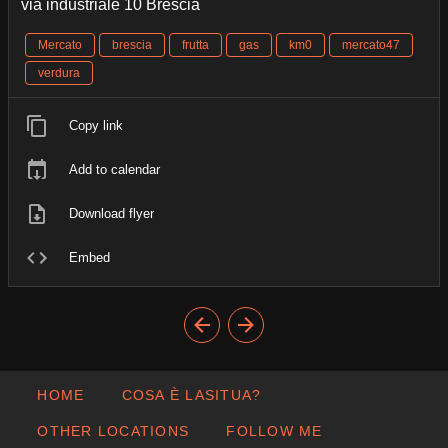
via industriale 10 Brescia
Mercato
brescia
frutta
gas
km0
mercato47
verdura
Copy link
Add to calendar
Download flyer
Embed
HOME
COSA È LASITUA?
OTHER LOCATIONS
FOLLOW ME