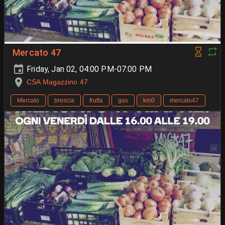
Mercato 47
Friday, Jan 02, 04:00 PM-07:00 PM
CSA Magazzino 47
Mercato
brescia
frutta
gas
km0
mercato47