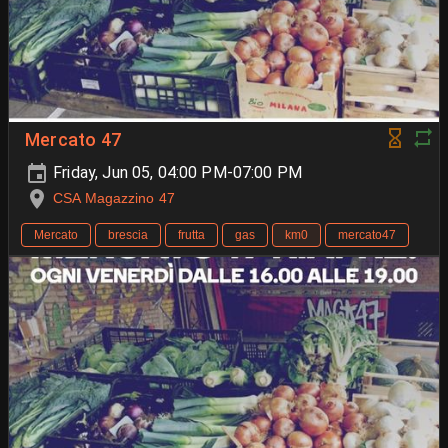
Mercato 47
Friday, Jun 05, 04:00 PM-07:00 PM
CSA Magazzino 47
Mercato
brescia
frutta
gas
km0
mercato47