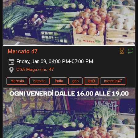
Mercato 47
Friday, Jan 09, 04:00 PM-07:00 PM
CSA Magazzino 47
Mercato
brescia
frutta
gas
km0
mercato47