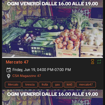
Mercato 47
Friday, Jun 19, 04:00 PM-07:00 PM
CSA Magazzino 47
Mercato
brescia
frutta
gas
km0
mercato47