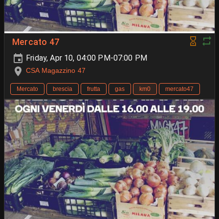
Mercato 47
Friday, Apr 10, 04:00 PM-07:00 PM
CSA Magazzino 47
Mercato
brescia
frutta
gas
km0
mercato47