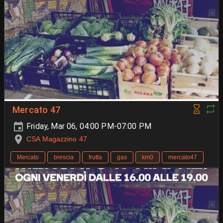
Mercato 47
Friday, Mar 06, 04:00 PM-07:00 PM
CSA Magazzino 47
Mercato
brescia
frutta
gas
km0
mercato47