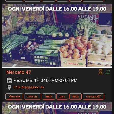
Mercato 47
Friday, Mar 13, 04:00 PM-07:00 PM
CSA Magazzino 47
Mercato
brescia
frutta
gas
km0
mercato47