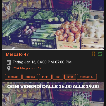
Mercato 47
Friday, Jan 16, 04:00 PM-07:00 PM
CSA Magazzino 47
Mercato
brescia
frutta
gas
km0
mercato47