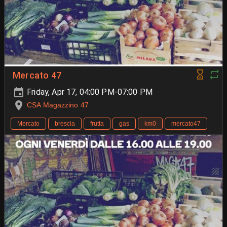
Mercato 47
Friday, Apr 17, 04:00 PM-07:00 PM
CSA Magazzino 47
Mercato
brescia
frutta
gas
km0
mercato47