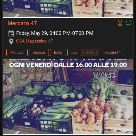
Mercato 47
Friday, May 29, 04:00 PM-07:00 PM
CSA Magazzino 47
Mercato
brescia
frutta
gas
km0
mercato47