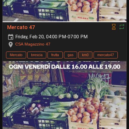
Mercato 47
Friday, Feb 20, 04:00 PM-07:00 PM
CSA Magazzino 47
Mercato
brescia
frutta
gas
km0
mercato47