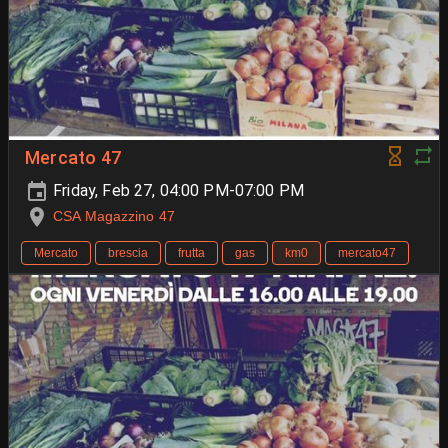
Mercato 47
Friday, Feb 27, 04:00 PM-07:00 PM
CSA Magazzino 47
Mercato
brescia
frutta
gas
km0
mercato47