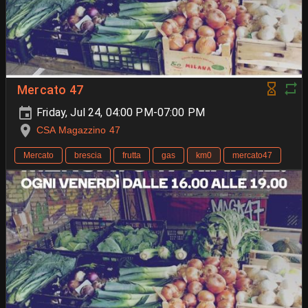
Mercato 47
Friday, Jul 24, 04:00 PM-07:00 PM
CSA Magazzino 47
Mercato
brescia
frutta
gas
km0
mercato47