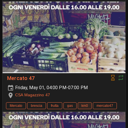
Mercato 47
Friday, May 01, 04:00 PM-07:00 PM
CSA Magazzino 47
Mercato
brescia
frutta
gas
km0
mercato47