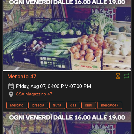
Mercato 47
Friday, Aug 07, 04:00 PM-07:00 PM
CSA Magazzino 47
Mercato
brescia
frutta
gas
km0
mercato47