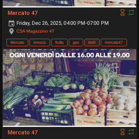
Mercato 47
Friday, Dec 26, 2025, 04:00 PM-07:00 PM
CSA Magazzino 47
Mercato
brescia
frutta
gas
km0
mercato47
Mercato 47