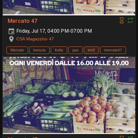
Mercato 47
Friday, Jul 17, 04:00 PM-07:00 PM
CSA Magazzino 47
Mercato
brescia
frutta
gas
km0
mercato47