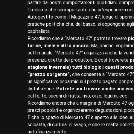
partire dai nostri comportamenti quotidiani, com
Crediamo che sia importante che un’esperienza come
Autogestito come il Magazzino 47, luogo di sperimen
pratiche politiche che, dal basso, si oppongono agl
capitalista.
Ricordiamo che a “Mercato 47” potrete trovare
pi
farine, miele e altro ancora.
Ma, poiché, vogliamo
settimanale, “Mercato 47” organizza anche la vendita
presenza diretta dei produttori. E così troverete
p
stagione invernale) tutti biologici: questi prod
“prezzo sorgente”,
che consente a “Mercato 47” d
un significativo risparmio sul prezzo pagato per prodo
distribuzione.
Potrete poi trovare anche una vas
caffè, te, succhi di frutta, riso, orzo, legumi, ecc.
Ricordiamo ancora che a margine di Mercato 47 ogni
prezzi popolari e organizzeremo degustazioni, piccoli c
E che lo spazio di Mercato 47 è aperto alle idee, all
socialità, di cultura, di svago, e che le realtà colle
autofinanziamento.