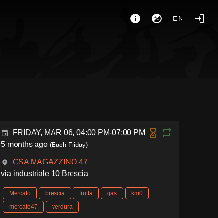
EN
FRIDAY, MAR 06, 04:00 PM-07:00 PM
5 months ago
(Each Friday)
CSA MAGAZZINO 47
via industriale 10 Brescia
Mercato
brescia
frutta
gas
km0
mercato47
verdura