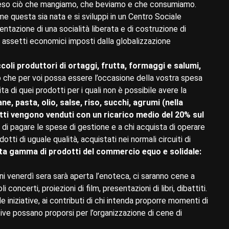
preso ciò che mangiamo, che beviamo e che consumiamo.
 questa sia nata e si sviluppi in un Centro Sociale
tazione di una socialità liberata e di costruzione di
i assetti economici imposti dalla globalizzazione
ccoli produttori di ortaggi, frutta, formaggi e salumi,
 che per voi possa essere l’occasione della vostra spesa
 di quei prodotti per i quali non è possibile avere la
ane, pasta, olio, salse, riso, succhi, agrumi (nella
otti vengono venduti con un ricarico medio del 20% sul
i pagare le spese di gestione e a chi acquista di operare
tti di uguale qualità, acquistati nei normali circuiti di
ta gamma di prodotti del commercio equo e solidale:
 venerdì sera sarà aperta l’enoteca, ci saranno cene a
oncerti, proiezioni di film, presentazioni di libri, dibattiti.
e iniziative, ai contributi di chi intenda proporre momenti di
ttive possano proporsi per l’organizzazione di cene di