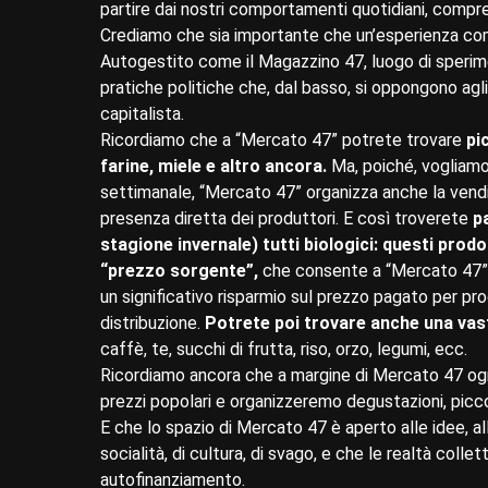
partire dai nostri comportamenti quotidiani, com
Crediamo che sia importante che un’esperienza come
Autogestito come il Magazzino 47, luogo di sperimen
pratiche politiche che, dal basso, si oppongono agl
capitalista.
Ricordiamo che a “Mercato 47” potrete trovare
pi
farine, miele e altro ancora.
Ma, poiché, vogliamo
settimanale, “Mercato 47” organizza anche la vendita
presenza diretta dei produttori. E così troverete
p
stagione invernale) tutti biologici: questi prod
“prezzo sorgente”,
che consente a “Mercato 47” d
un significativo risparmio sul prezzo pagato per prodo
distribuzione.
Potrete poi trovare anche una vas
caffè, te, succhi di frutta, riso, orzo, legumi, ecc.
Ricordiamo ancora che a margine di Mercato 47 ogni
prezzi popolari e organizzeremo degustazioni, piccoli c
E che lo spazio di Mercato 47 è aperto alle idee, all
socialità, di cultura, di svago, e che le realtà colle
autofinanziamento.