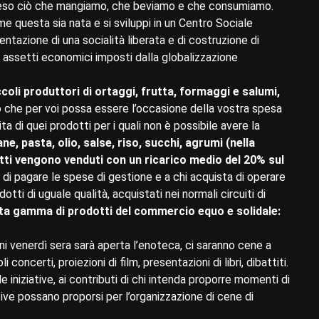
preso ciò che mangiamo, che beviamo e che consumiamo.
 questa sia nata e si sviluppi in un Centro Sociale
tazione di una socialità liberata e di costruzione di
i assetti economici imposti dalla globalizzazione
ccoli produttori di ortaggi, frutta, formaggi e salumi,
 che per voi possa essere l’occasione della vostra spesa
 di quei prodotti per i quali non è possibile avere la
ane, pasta, olio, salse, riso, succhi, agrumi (nella
otti vengono venduti con un ricarico medio del 20% sul
i pagare le spese di gestione e a chi acquista di operare
tti di uguale qualità, acquistati nei normali circuiti di
ta gamma di prodotti del commercio equo e solidale:
 venerdì sera sarà aperta l’enoteca, ci saranno cene a
oncerti, proiezioni di film, presentazioni di libri, dibattiti.
e iniziative, ai contributi di chi intenda proporre momenti di
ttive possano proporsi per l’organizzazione di cene di