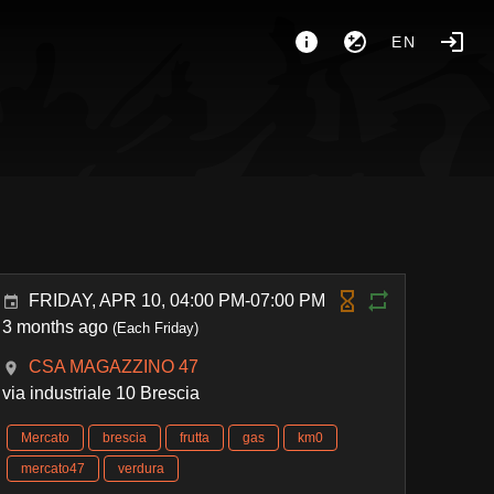
EN
FRIDAY, APR 10, 04:00 PM-07:00 PM
3 months ago
(Each Friday)
CSA MAGAZZINO 47
via industriale 10 Brescia
Mercato
brescia
frutta
gas
km0
mercato47
verdura