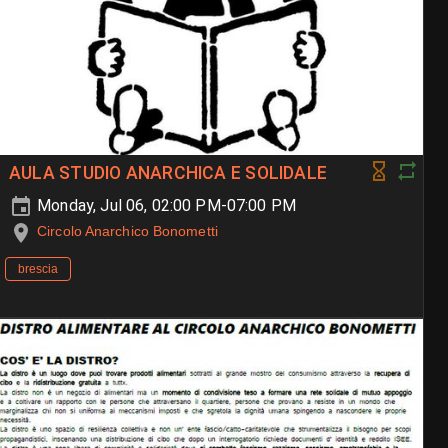
AULA STUDIO ANARCHICA E SOLIDALE
Monday, Jul 06, 02:00 PM-07:00 PM
Circolo Anarchico Bonometti
brescia