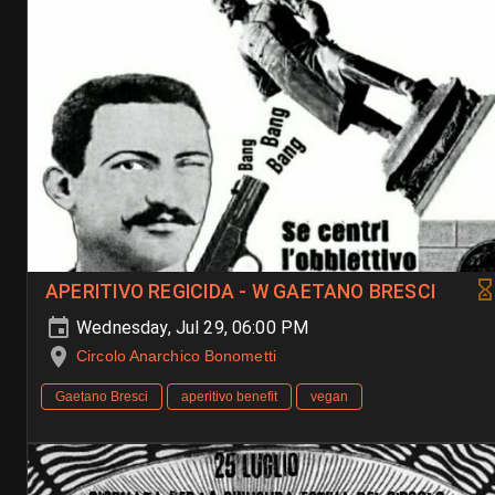
APERITIVO REGICIDA - W GAETANO BRESCI
Wednesday, Jul 29, 06:00 PM
Circolo Anarchico Bonometti
Gaetano Bresci
aperitivo benefit
vegan