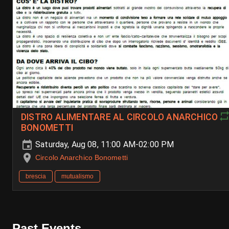
DISTRO ALIMENTARE AL CIRCOLO ANARCHICO
BONOMETTI
Saturday, Aug 08, 11:00 AM-02:00 PM
Circolo Anarchico Bonometti
brescia
mutualismo
Past Events