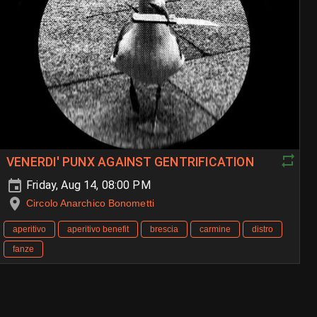
VENERDI' PUNX AGAINST GENTRIFICATION
Friday, Aug 14, 08:00 PM
Circolo Anarchico Bonometti
aperitivo
aperitivo benefit
brescia
carmine
distro
fanze