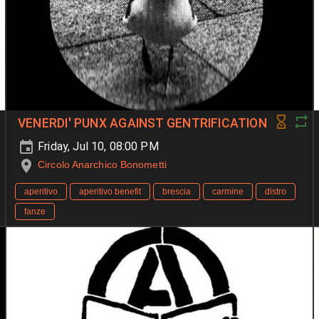
VENERDI' PUNX AGAINST GENTRIFICATION
Friday, Jul 10, 08:00 PM
Circolo Anarchico Bonometti
aperitivo
aperitivo benefit
brescia
carmine
distro
fanze