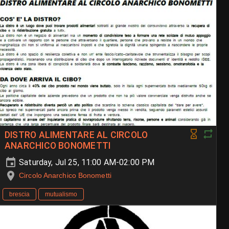
DISTRO ALIMENTARE AL CIRCOLO
ANARCHICO BONOMETTI
Saturday, Jul 25, 11:00 AM-02:00 PM
Circolo Anarchico Bonometti
brescia
mutualismo