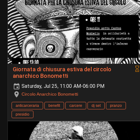
Giornata di chiusura estiva del circolo
anarchico Bonometti
Saturday, Jul 25, 11:00 AM-06:00 PM
Circolo Anarchico Bonometti
anticarceraria
benefit
carcere
dj set
pranzo
presidio