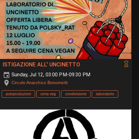
ISTIGAZIONE ALL' UNCINETTO
Sunday, Jul 12, 03:00 PM-09:30 PM
Circolo Anarchico Bonometti
autoproduzioni
cena veg
condivisione
laboratorio