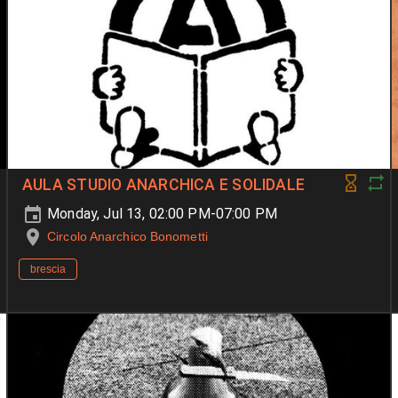
AULA STUDIO ANARCHICA E SOLIDALE
Monday, Jul 13, 02:00 PM-07:00 PM
Circolo Anarchico Bonometti
brescia