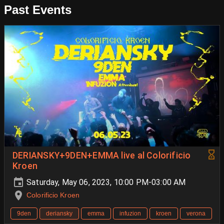
Past Events
DERIANSKY+9DEN+EMMA live al Colorificio
Kroen
Saturday, May 06, 2023, 10:00 PM-03:00 AM
Colorificio Kroen
9den
deriansky
emma
infuzion
kroen
verona