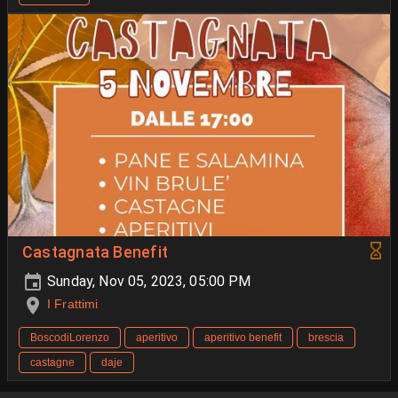
Castagnata Benefit
Sunday, Nov 05, 2023, 05:00 PM
I Frattimi
BoscodiLorenzo
aperitivo
aperitivo benefit
brescia
castagne
daje