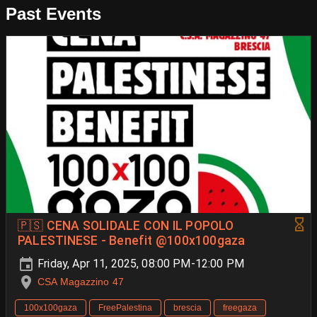
Past Events
🇵🇸 CENA SOLIDALE CON IL POPOLO
PALESTINESE - Benefit @100x100gaza
Friday, Apr 11, 2025, 08:00 PM-12:00 PM
CSA Magazzino 47
100x100gaza
FreePalestina
brescia
freegaza