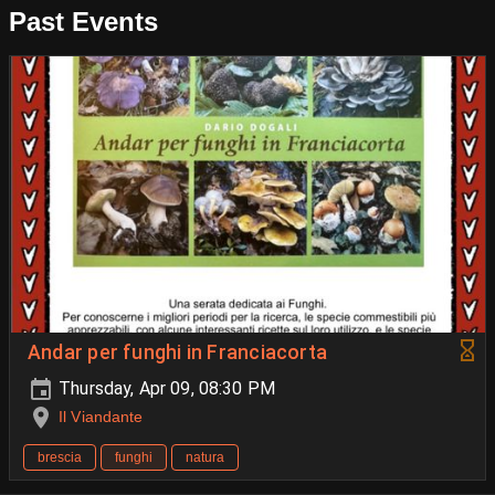
Past Events
Andar per funghi in Franciacorta
Thursday, Apr 09, 08:30 PM
Il Viandante
brescia
funghi
natura