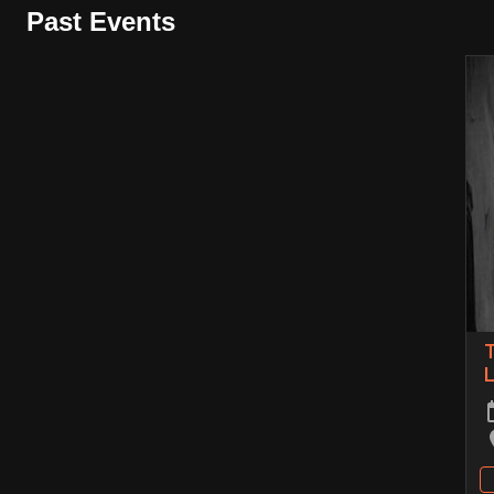
Past Events
T
L