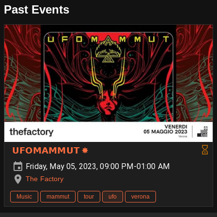
Past Events
𝗨𝗙𝗢𝗠𝗔𝗠𝗠𝗨𝗧 ✸
Friday, May 05, 2023, 09:00 PM-01:00 AM
The Factory
Music
mammut
tour
ufo
verona