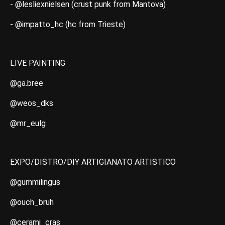
- @lesliexnielsen (crust punk from Mantova)
- @impatto_hc (hc from Trieste)
LIVE PAINTING
@ga.bree
@weos_dks
@mr_eulg
EXPO/DISTRO/DIY ARTIGIANATO ARTISTICO
@gummilingus
@ouch_bruh
@cerami_cras