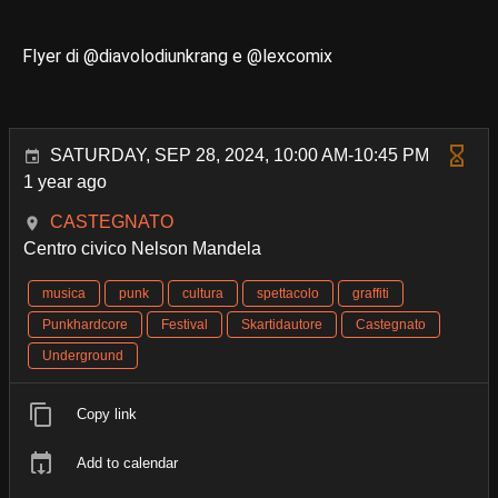
Flyer di @diavolodiunkrang e @lexcomix
SATURDAY, SEP 28, 2024, 10:00 AM-10:45 PM
1 year ago
CASTEGNATO
Centro civico Nelson Mandela
musica
punk
cultura
spettacolo
graffiti
Punkhardcore
Festival
Skartidautore
Castegnato
Underground
Copy link
Add to calendar