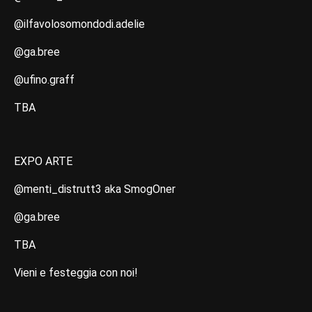
@ilfavolosomondodi.adelie
@ga.bree
@ufino.graff
TBA
EXPO ARTE
@menti_distrutt3 aka SmogOner
@ga.bree
TBA
Vieni e festeggia con noi!