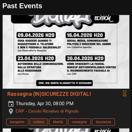
Past Events
Rassegna (IN)SICUREZZE DIGITALI
Thursday, Apr 30, 08:00 PM
CRP - Circolo Ricretivo di Pignolo
bergamo
cultura
libertà
rassegna
sicurezza