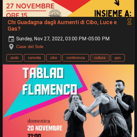
Chi Guadagna dagli Aumenti di Cibo, Luce e
Gas?
Sunday, Nov 27, 2022, 03:00 PM-05:00 PM
Case del Sole
aiuto
carovita
cibo
conferenza
cultura
gas