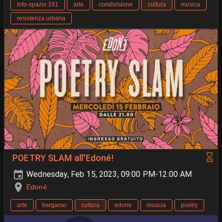
Info-spazio 161
arte
condivisione
cultura
musica
resistenza urbana
POETRY SLAM all'Edoné!
Wednesday, Feb 15, 2023, 09:00 PM-12:00 AM
Edoné
arte
bergamo
cultura
edone
muscia
poetry