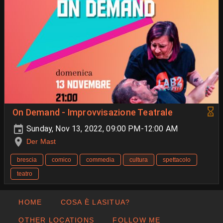
On Demand - Improvvisazione Teatrale
Sunday, Nov 13, 2022, 09:00 PM-12:00 AM
Der Mast
brescia
comico
commedia
cultura
spettacolo
teatro
HOME
COSA È LASITUA?
OTHER LOCATIONS
FOLLOW ME