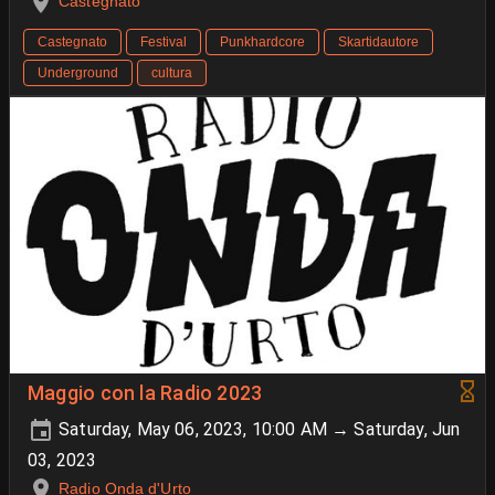
Castegnato
Castegnato
Festival
Punkhardcore
Skartidautore
Underground
cultura
Maggio con la Radio 2023
Saturday, May 06, 2023, 10:00 AM → Saturday, Jun
03, 2023
Radio Onda d'Urto