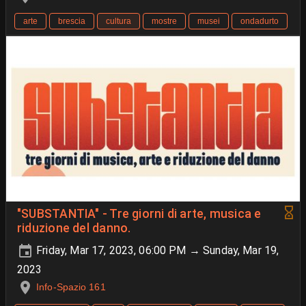
arte
brescia
cultura
mostre
musei
ondadurto
"SUBSTANTIA" - Tre giorni di arte, musica e
riduzione del danno.
Friday, Mar 17, 2023, 06:00 PM → Sunday, Mar 19,
2023
Info-Spazio 161