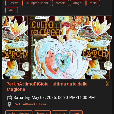
Festival
autoproduzioni
brescia
draghi
frutta
km0
PerUnAttimoDiGioia - ultima data della
stagione
Saturday, May 03, 2025, 06:30 PM-11:00 PM
PerUnAttimoDiGioia
autoproduzioni
brescia
musica
punk