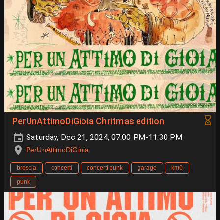
PerUnAttimoDiGioia Chritmas edition
Saturday, Dec 21, 2024, 07:00 PM-11:30 PM
PerUnAttimoDiGioia
brescia
concerti
concerti punk
garage
km0
punk