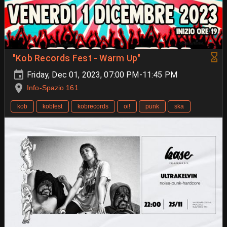
"Kob Records Fest - Warm Up"
Friday, Dec 01, 2023, 07:00 PM-11:45 PM
Info-Spazio 161
kob
kobfest
kobrecords
oi!
punk
ska