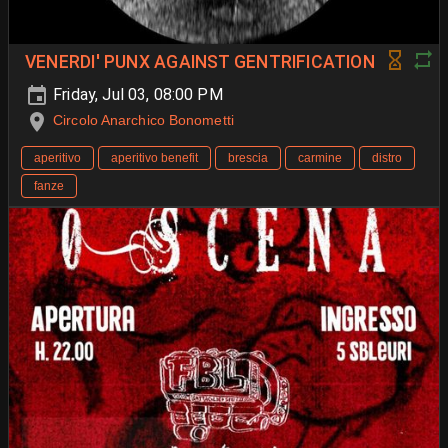
VENERDI' PUNX AGAINST GENTRIFICATION
Friday, Jul 03, 08:00 PM
Circolo Anarchico Bonometti
aperitivo
aperitivo benefit
brescia
carmine
distro
fanze