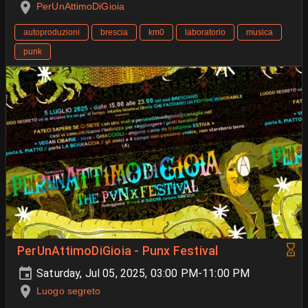
PerUnAttimoDiGioia
autoproduzioni
brescia
km0
laboratorio
musica
punk
PerUnAttimoDiGioia - Punx Festival
Saturday, Jul 05, 2025, 03:00 PM-11:00 PM
Luogo segreto