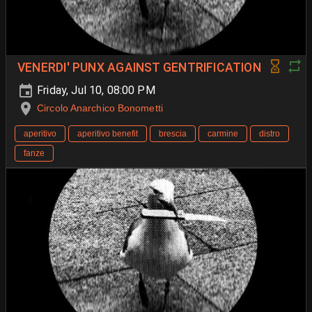
VENERDI' PUNX AGAINST GENTRIFICATION
Friday, Jul 10, 08:00 PM
Circolo Anarchico Bonometti
aperitivo
aperitivo benefit
brescia
carmine
distro
fanze