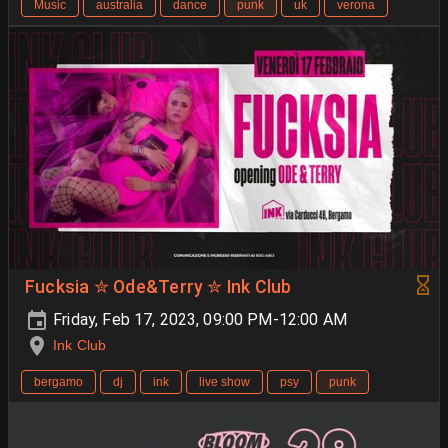
Music
australia
dance
punk
uk
verona
Fucksia ✮ Ode&Terry ✮ Ink Club
Friday, Feb 17, 2023, 09:00 PM-12:00 AM
Ink Club
bergamo
dj
ink
live show
psy
punk