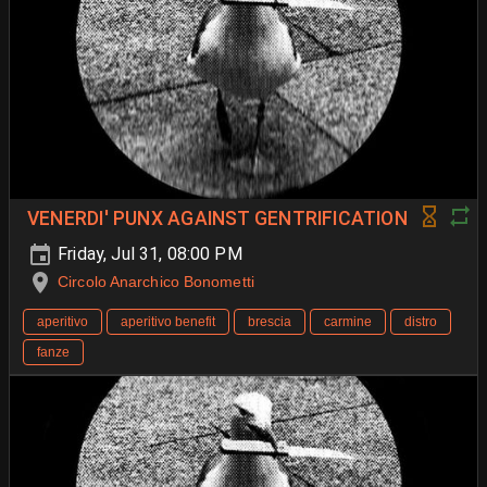
VENERDI' PUNX AGAINST GENTRIFICATION
Friday, Jul 31, 08:00 PM
Circolo Anarchico Bonometti
aperitivo
aperitivo benefit
brescia
carmine
distro
fanze