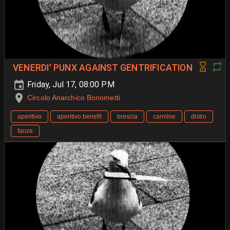
VENERDI' PUNX AGAINST GENTRIFICATION
Friday, Jul 17, 08:00 PM
Circolo Anarchico Bonometti
aperitivo
aperitivo benefit
brescia
carmine
distro
fanze