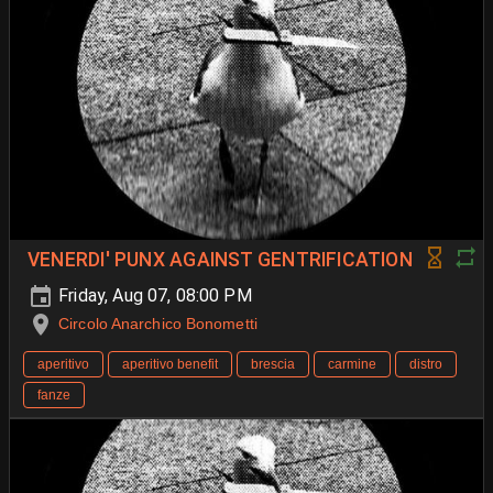
VENERDI' PUNX AGAINST GENTRIFICATION
Friday, Aug 07, 08:00 PM
Circolo Anarchico Bonometti
aperitivo
aperitivo benefit
brescia
carmine
distro
fanze