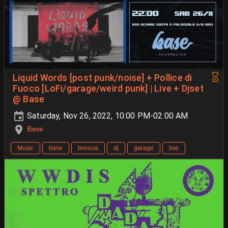
Liquid Words [post punk/noise] + Pollice di
Fuoco [LoFi/garage/weird punk] | Live + Djset
@ Base
Saturday, Nov 26, 2022, 10:00 PM-02:00 AM
Base
Music
base
brescia
dj
garage
live