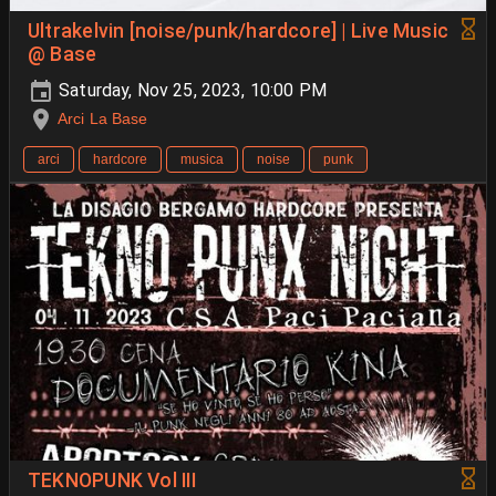
Ultrakelvin [noise/punk/hardcore] | Live Music
@ Base
Saturday, Nov 25, 2023, 10:00 PM
Arci La Base
arci
hardcore
musica
noise
punk
TEKNOPUNK Vol III