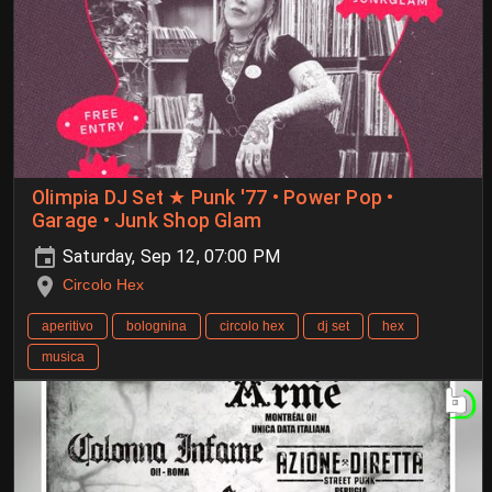
Olimpia DJ Set ★ Punk '77 • Power Pop •
Garage • Junk Shop Glam
Saturday, Sep 12, 07:00 PM
Circolo Hex
aperitivo
bolognina
circolo hex
dj set
hex
musica