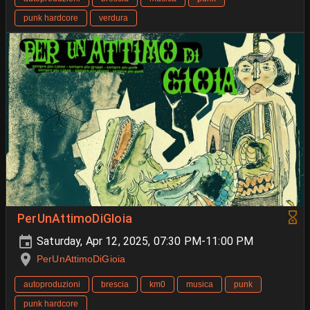
punk hardcore
verdura
PerUnAttimoDiGIoia
Saturday, Apr 12, 2025, 07:30 PM-11:00 PM
PerUnAttimoDiGioia
autoproduzioni
brescia
km0
musica
punk
punk hardcore