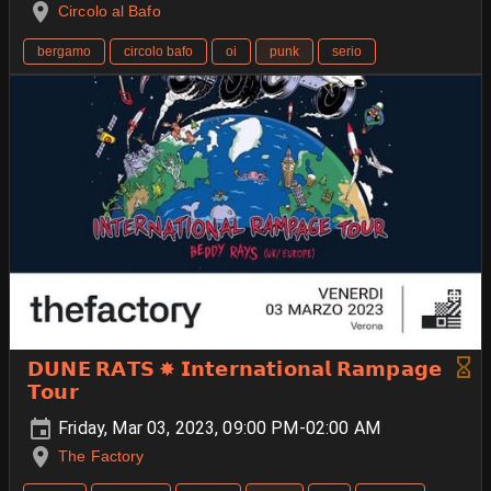
Circolo al Bafo
bergamo
circolo bafo
oi
punk
serio
𝗗𝗨𝗡𝗘 𝗥𝗔𝗧𝗦 ✸ 𝗜𝗻𝘁𝗲𝗿𝗻𝗮𝘁𝗶𝗼𝗻𝗮𝗹 𝗥𝗮𝗺𝗽𝗮𝗴𝗲
𝗧𝗼𝘂𝗿
Friday, Mar 03, 2023, 09:00 PM-02:00 AM
The Factory