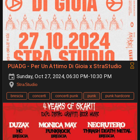
PUADG - Per Un Attimo Di Gioia x StraStudio
Sunday, Oct 27, 2024, 06:30 PM-10:30 PM
StraStudio
brescia
concerti
concerti punk
punk
punk hardcore