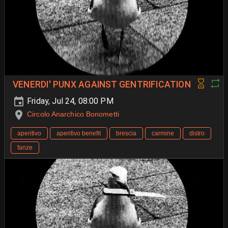
VENERDI' PUNX AGAINST GENTRIFICATION
Friday, Jul 24, 08:00 PM
Circolo Anarchico Bonometti
aperitivo
aperitivo benefit
brescia
carmine
distro
fanze