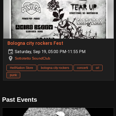
Bologna city rockers Fest
Saturday, Sep 19, 05:00 PM-11:55 PM
Sottotetto SoundClub
HellNation Store
bologna city rockers
concerti
oi!
punk
Past Events