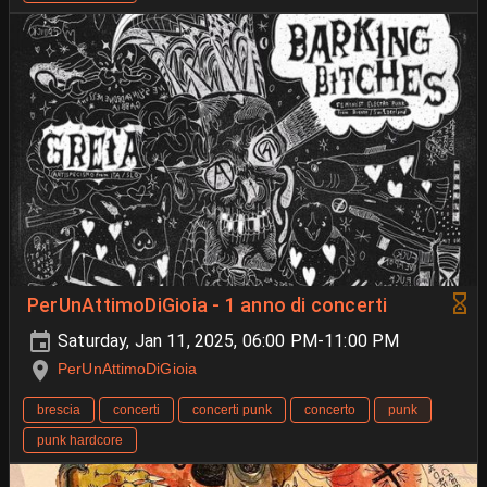
PerUnAttimoDiGioia - 1 anno di concerti
Saturday, Jan 11, 2025, 06:00 PM-11:00 PM
PerUnAttimoDiGioia
brescia
concerti
concerti punk
concerto
punk
punk hardcore