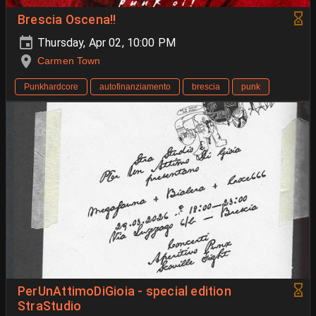
Brescia Oscena!!
Thursday, Apr 02, 10:00 PM
Carmen Town
Punkhardcore
autofinanziamento
brescia
punk
PerUnAttimoDiGioia - special edition
StraStudio