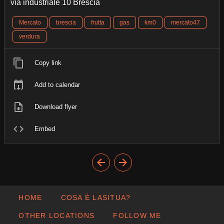
via industriale 10 Brescia
Mercato
brescia
frutta
gas
km0
mercato47
verdura
Copy link
Add to calendar
Download flyer
Embed
HOME
COSA È LASITUA?
OTHER LOCATIONS
FOLLOW ME