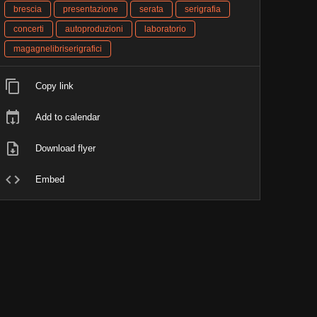
brescia
presentazione
serata
serigrafia
concerti
autoproduzioni
laboratorio
magagnelibriserigrafici
Copy link
Add to calendar
Download flyer
Embed