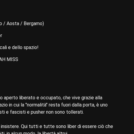
no / Aosta / Bergamo)
r
ali e dello spazio!
 NAH MISS
o aperto liberato e occupato, che vive grazie alla
o in cui la "normalità" resta fuori dalla porta, è uno
i e fascisti e pusher non sono tollerati.
 insistere. Qui tutti e tutte sono liber di essere ciò che
, in alcun modo, la libertà altrui.