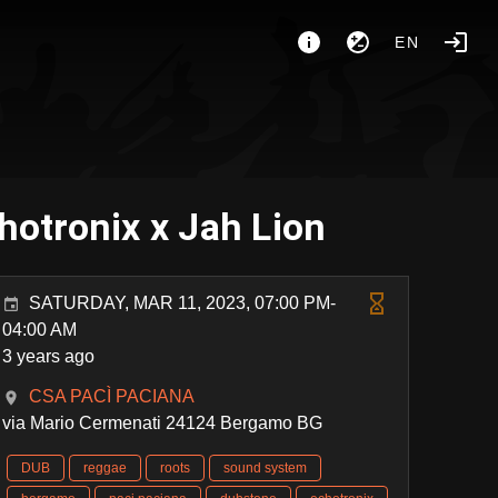
EN
tronix x Jah Lion
SATURDAY, MAR 11, 2023, 07:00 PM-
04:00 AM
3 years ago
CSA PACÌ PACIANA
via Mario Cermenati 24124 Bergamo BG
DUB
reggae
roots
sound system