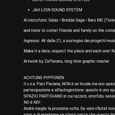
JAH LION SOUND SYSTEM
Al microfono: Galas • Bredda Saga • Baro MC (Tori
and more to come! Friends and family on the corne
Ingresso: 4€ dalle 21, a sostegno dei progetti music
Make it a date, respect the place and each one!
Artwork by Zafferano, long time graphic master
ACHTUNG PIPPONEN
Il c.s.a. Pacì Paciana, NON è un locale ma uno spazi
partecipazione e all'autogestione: questo è uno spazi
SPAZIO PARTIGIANO in cui razzisti, omofobi, sessist
NO è NO!
Andrà meglio la prossima volta. Se vieni rifiutat non
sono e di esprimere se stessi senza che questo limiti