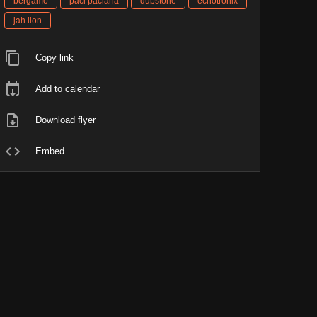
bergamo
paci paciana
dubstone
echotronix
jah lion
Copy link
Add to calendar
Download flyer
Embed