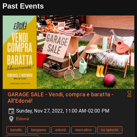
Past Events
GARAGE SALE - Vendi, compra e baratta -
All'Edoné!
Sunday, Nov 27, 2022, 11:00 AM-02:00 PM
Edoné
baratto
bergamo
edoné
mercatino
no sprechi