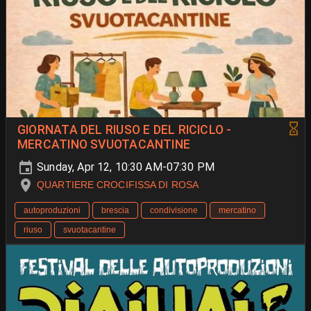
GIORNATA DEL RIUSO E DEL RICICLO -
MERCATINO SVUOTACANTINE
Sunday, Apr 12, 10:30 AM-07:30 PM
QUARTIERE CROCIFISSA DI ROSA
autoproduzioni
brescia
condivisione
mercatino
riuso
svuotacantine