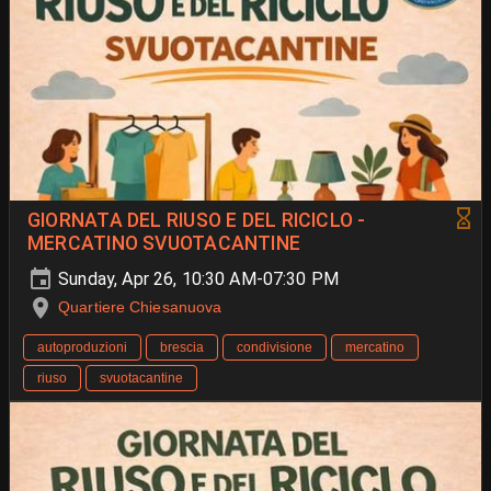
GIORNATA DEL RIUSO E DEL RICICLO -
MERCATINO SVUOTACANTINE
Sunday, Apr 26, 10:30 AM-07:30 PM
Quartiere Chiesanuova
autoproduzioni
brescia
condivisione
mercatino
riuso
svuotacantine