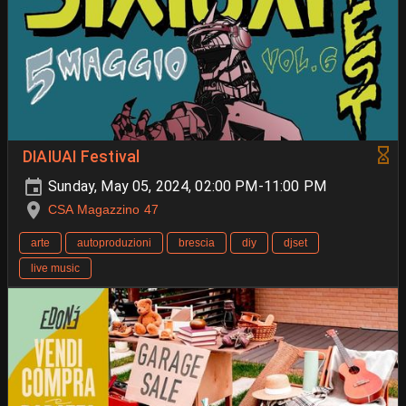
DIAIUAI Festival
Sunday, May 05, 2024, 02:00 PM-11:00 PM
CSA Magazzino 47
arte
autoproduzioni
brescia
diy
djset
live music