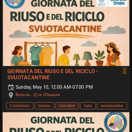
GIORNATA DEL RIUSO E DEL RICICLO -
SVUOTACANTINE
Sunday, May 10, 12:00 AM-07:00 PM
Brescia - Q.re Chiusure
Carminiamo
brescia
mercatino
riuso
svuotacantine