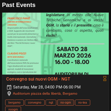
Past Events
Convegno sui nuovi OGM - NGT
Saturday, Mar 28, 04:00 PM-06:00 PM
Auditorium piazza della libertà, Bergamo
bergamo
convegno
ngt
no-ogm
no-tea
noogm