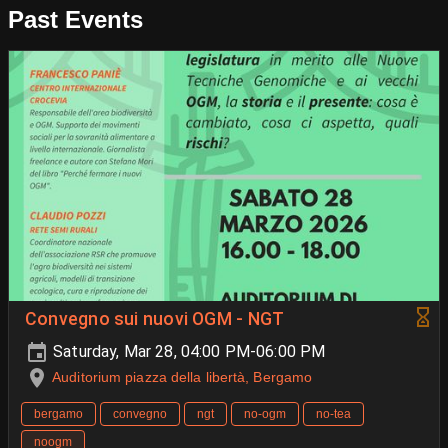
Past Events
Convegno sui nuovi OGM - NGT
Saturday, Mar 28, 04:00 PM-06:00 PM
Auditorium piazza della libertà, Bergamo
bergamo
convegno
ngt
no-ogm
no-tea
noogm