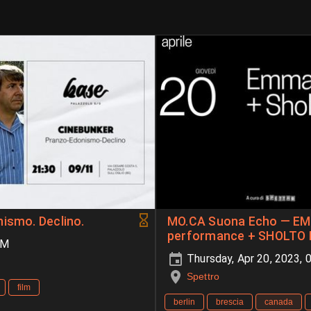
nismo. Declino.
MO.CA Suona Echo — E
performance + SHOLTO DO
PM
Thursday, Apr 20, 2023,
Spettro
film
berlin
brescia
canada