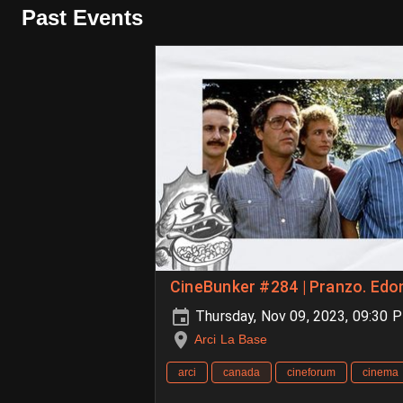
Past Events
CineBunker #284 | Pranzo. Edo
Thursday, Nov 09, 2023, 09:30 
Arci La Base
arci
canada
cineforum
cinema