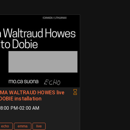
MMA WALTRAUD HOWES live
BIE installation
 08:00 PM-02:00 AM
echo
emma
live