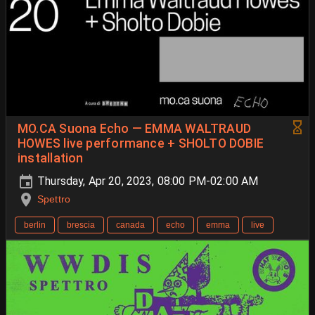
MO.CA Suona Echo — EMMA WALTRAUD
HOWES live performance + SHOLTO DOBIE
installation
Thursday, Apr 20, 2023, 08:00 PM-02:00 AM
Spettro
berlin
brescia
canada
echo
emma
live