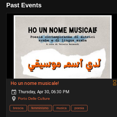
Past Events
Ho un nome musicale!
Thursday, Apr 30, 06:30 PM
Porto Delle Culture
brescia
femminismo
musica
poesia