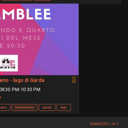
no - lago di Garda
 08:30 PM-10:30 PM
a
zano
femminismo
garda
lago
GANCIO
1.28.2