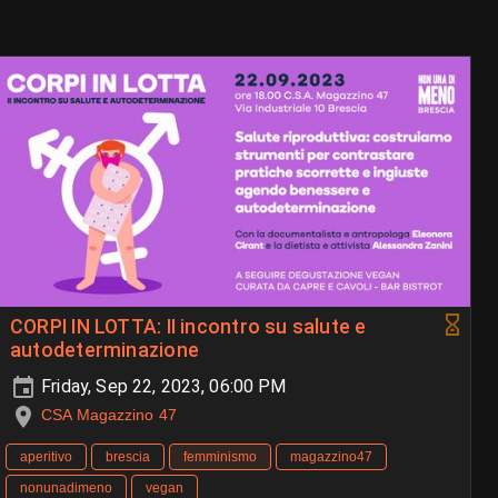
CORPI IN LOTTA: II incontro su salute e
autodeterminazione
Friday, Sep 22, 2023, 06:00 PM
CSA Magazzino 47
aperitivo
brescia
femminismo
magazzino47
nonunadimeno
vegan