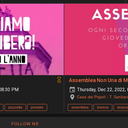
Assemblea Non Una di Me
-08:30 PM
Thursday, Dec 22, 2022,
Casa dei Popoli - T. Sankar
piazzetta
presidio
assemblea
brescia
desen
S
FOLLOW ME