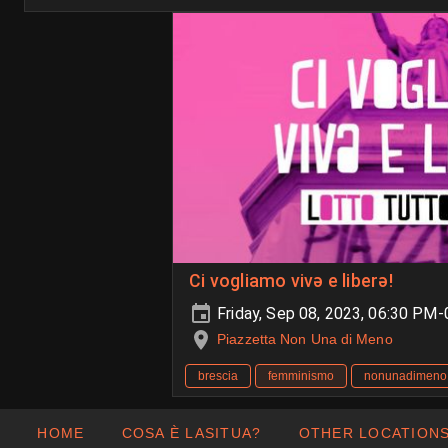
Ci vogliamo vivə e liberə!
Friday, Sep 08, 2023, 06:30 PM
Piazzetta Non Una di Meno
brescia
femminismo
nonunadimeno
HOME
COSA È LASITUA?
OTHER LOCATION