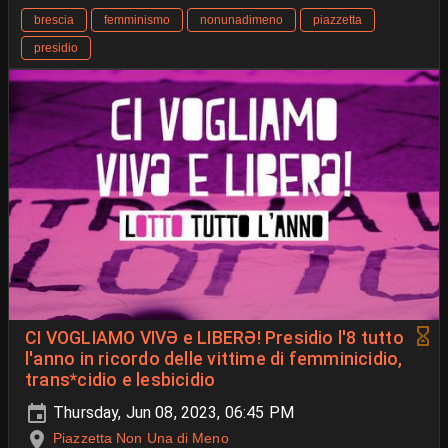
brescia
femminismo
nonunadimeno
piazzetta
presidio
CI VOGLIAMO VIVƏ e LIBERƏ! Presidio l'8 tutto
l'anno in ricordo delle vittime di femminicidio,
trans*cidio e lesbicidio
Thursday, Jun 08, 2023, 06:45 PM
Piazzetta Non Una di Meno