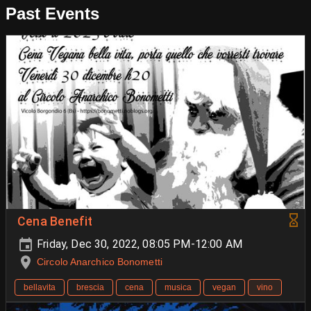
Past Events
Cena Benefit
Friday, Dec 30, 2022, 08:05 PM-12:00 AM
Circolo Anarchico Bonometti
bellavita
brescia
cena
musica
vegan
vino